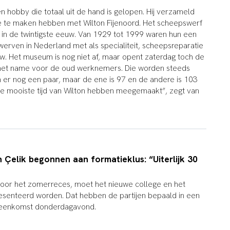
n hobby die totaal uit de hand is gelopen. Hij verzameld
e te maken hebben met Wilton Fijenoord. Het scheepswerf
 in de twintigste eeuw. Van 1929 tot 1999 waren hun een
erven in Nederland met als specialiteit, scheepsreparatie
. Het museum is nog niet af, maar opent zaterdag toch de
 met name voor de oud werknemers. Die worden steeds
n er nog een paar, maar de ene is 97 en de andere is 103
de mooiste tijd van Wilton hebben meegemaakt”, zegt van
32
 Çelik begonnen aan formatieklus: “Uiterlijk 30
g voor het zomerreces, moet het nieuwe college en het
esenteerd worden. Dat hebben de partijen bepaald in een
ijeenkomst donderdagavond.