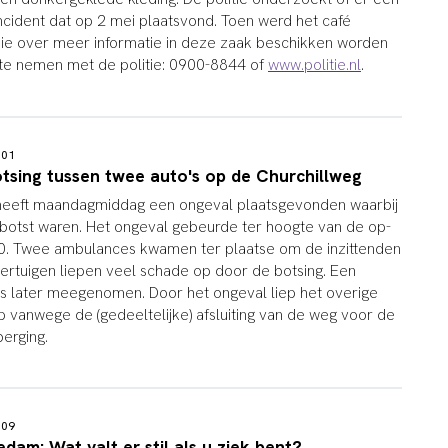
ncident dat op 2 mei plaatsvond. Toen werd het café
ie over meer informatie in deze zaak beschikken worden
 te nemen met de politie: 0900-8844 of
www.politie.nl
.
6:01
otsing tussen twee auto's op de Churchillweg
heeft maandagmiddag een ongeval plaatsgevonden waarbij
ebotst waren. Het ongeval gebeurde ter hoogte van de op-
20. Twee ambulances kwamen ter plaatse om de inzittenden
oertuigen liepen veel schade op door de botsing. Een
's later meegenomen. Door het ongeval liep het overige
p vanwege de (gedeeltelijke) afsluiting van de weg voor de
erging.
3:09
dam: Wat valt er stil als u ziek bent?