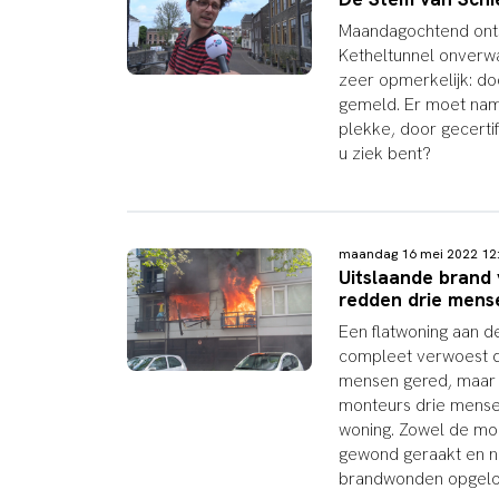
Maandagochtend onts
Ketheltunnel onverwa
zeer opmerkelijk: do
gemeld. Er moet name
plekke, door gecertif
u ziek bent?
maandag 16 mei 2022 1
Uitslaande brand 
redden drie mens
Een flatwoning aan 
compleet verwoest d
mensen gered, maar r
monteurs drie mense
woning. Zowel de mon
gewond geraakt en na
brandwonden opgelo