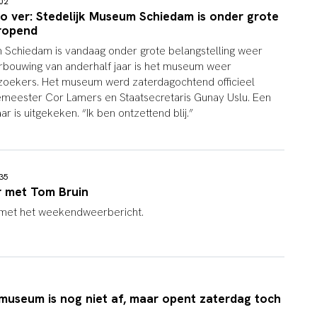
:02
) zo ver: Stedelijk Museum Schiedam is onder grote
eropend
 Schiedam is vandaag onder grote belangstelling weer
rbouwing van anderhalf jaar is het museum weer
zoekers. Het museum werd zaterdagochtend officieel
meester Cor Lamers en Staatsecretaris Gunay Uslu. Een
 is uitgekeken. “Ik ben ontzettend blij.”
:35
 met Tom Bruin
met het weekendweerbericht.
1
museum is nog niet af, maar opent zaterdag toch