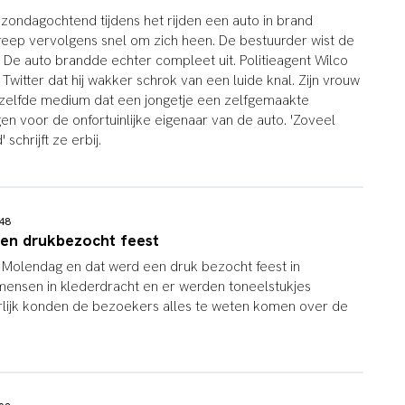
zondagochtend tijdens het rijden een auto in brand
reep vervolgens snel om zich heen. De bestuurder wist de
. De auto brandde echter compleet uit. Politieagent Wilco
witter dat hij wakker schrok van een luide knal. Zijn vrouw
tzelfde medium dat een jongetje een zelfgemaakte
n voor de onfortuinlijke eigenaar van de auto. 'Zoveel
 schrijft ze erbij.
:48
en drukbezocht feest
 Molendag en dat werd een druk bezocht feest in
mensen in klederdracht en er werden toneelstukjes
rlijk konden de bezoekers alles te weten komen over de