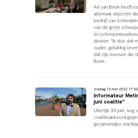
Ad van Beek heeft ee
allemaal objecten di
bedrijf van Schiedam
van de grote scheepw
en scheepsnieuwbouw
deuren: “Ik doe dat
ouder, gelukkig leve
dat zijn mensen die 
Beek.
vrijdag 13 mei 2022 17:
Informateur Metin
juni coalitie”
Uiterlijk 30 juni, no
coalitieakkoord gepr
gezamenlijke startb