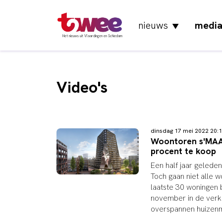
nieuws
medi
▼
Het nieuws uit Vlaardingen en Schiedam
Video's
dinsdag 17 mei 2022 20
Woontoren s'MAAK
procent te koop
Een half jaar gelede
Toch gaan niet alle 
laatste 30 woningen 
november in de verko
overspannen huizenm