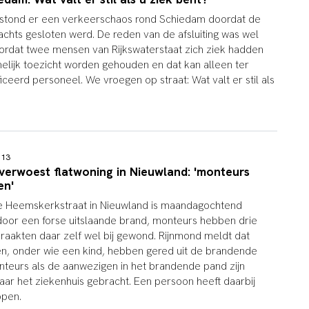
tond er een verkeerschaos rond Schiedam doordat de
chts gesloten werd. De reden van de afsluiting was wel
ordat twee mensen van Rijkswaterstaat zich ziek hadden
lijk toezicht worden gehouden en dat kan alleen ter
iceerd personeel. We vroegen op straat: Wat valt er stil als
2:13
verwoest flatwoning in Nieuwland: 'monteurs
en'
de Heemskerkstraat in Nieuwland is maandagochtend
oor een forse uitslaande brand, monteurs hebben drie
aakten daar zelf wel bij gewond.
Rijnmond meldt dat
n, onder wie een kind, hebben gered uit de brandende
teurs als de aanwezigen in het brandende pand zijn
ar het ziekenhuis gebracht. Een persoon heeft daarbij
pen.