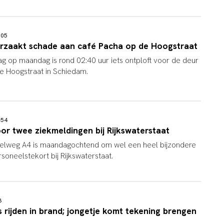
8:05
orzaakt schade aan café Pacha op de Hoogstraat
ag op maandag is rond 02:40 uur iets ontploft voor de deur
e Hoogstraat in Schiedam.
7:54
or twee ziekmeldingen bij Rijkswaterstaat
snelweg A4 is maandagochtend om wel een heel bijzondere
soneelstekort bij Rijkswaterstaat.
43
ns rijden in brand; jongetje komt tekening brengen