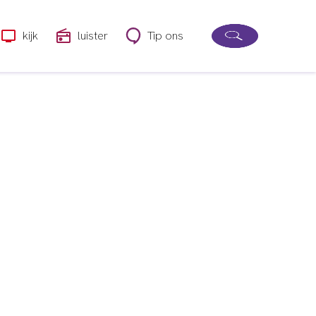
kijk
luister
Tip ons