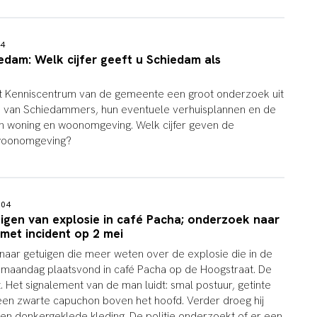
:44
dam: Welk cijfer geeft u Schiedam als
et Kenniscentrum van de gemeente een groot onderzoek uit
van Schiedammers, hun eventuele verhuisplannen en de
n woning en woonomgeving. Welk cijfer geven de
woonomgeving?
6:04
uigen van explosie in café Pacha; onderzoek naar
met incident op 2 mei
k naar getuigen die meer weten over de explosie die in de
 maandag plaatsvond in café Pacha op de Hoogstraat. De
. Het signalement van de man luidt: smal postuur, getinte
g een zwarte capuchon boven het hoofd. Verder droeg hij
en donkergeklede kleding. De politie onderzoekt of er een