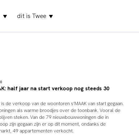
a
dit is Twee
▼
▼
:10
: half jaar na start verkoop nog steeds 30
n is de verkoop van de woontoren s‘MAAK van start gegaan.
woningen als warme broodjes over de toonbank. Vooral de
blijven steken. Van de 79 nieuwbouwwoningen die in
op zijn gegaan zijn er op dit moment, ondanks de
arkt, 49 appartementen verkocht.