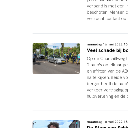
verband is met een i
beschoten. Mensen d
verzocht contact op
maandag 16 mei 2022 1
Veel schade bij b
Op de Churchillweg 
2 auto's op elkaar g
en afritten van de A
na te kijken. Beide v
berger heeft de auto
verkeer vertraging o
hulpverlening en de b
maandag 16 mei 2022 1
De Stem van Schie