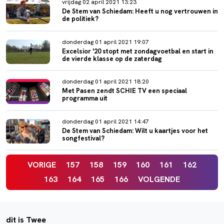
vrijdag 02 april 2021 13:23
De Stem van Schiedam: Heeft u nog vertrouwen in
de politiek?
donderdag 01 april 2021 19:07
Excelsior '20 stopt met zondagvoetbal en start in
de vierde klasse op de zaterdag
donderdag 01 april 2021 18:20
Met Pasen zendt SCHIE TV een speciaal
programma uit
donderdag 01 april 2021 14:47
De Stem van Schiedam: Wilt u kaartjes voor het
songfestival?
VORIGE
157
158
159
160
161
162
163
164
165
166
VOLGENDE
dit is Twee