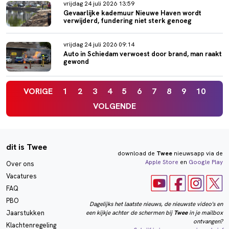
vrijdag 24 juli 2026 13:59
Gevaarlijke kademuur Nieuwe Haven wordt
verwijderd, fundering niet sterk genoeg
vrijdag 24 juli 2026 09:14
Auto in Schiedam verwoest door brand, man raakt
gewond
VORIGE
1
2
3
4
5
6
7
8
9
10
VOLGENDE
dit is Twee
download de
Twee
nieuwsapp via de
Apple Store
en
Google Play
Over ons
Vacatures
FAQ
PBO
Dagelijks het laatste nieuws, de nieuwste video's en
een kijkje achter de schermen bij
Twee
in je mailbox
Jaarstukken
ontvangen?
Klachtenregeling