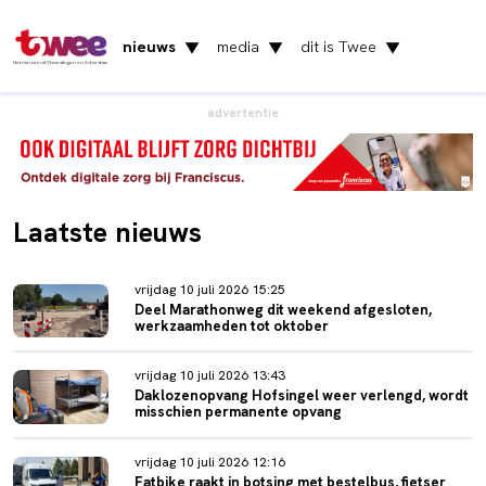
nieuws
media
dit is Twee
▼
▼
▼
Het nieuws uit Vlaardingen en Schiedam
advertentie
Laatste nieuws
vrijdag 10 juli 2026 15:25
Deel Marathonweg dit weekend afgesloten,
werkzaamheden tot oktober
vrijdag 10 juli 2026 13:43
Daklozenopvang Hofsingel weer verlengd, wordt
misschien permanente opvang
vrijdag 10 juli 2026 12:16
Fatbike raakt in botsing met bestelbus, fietser