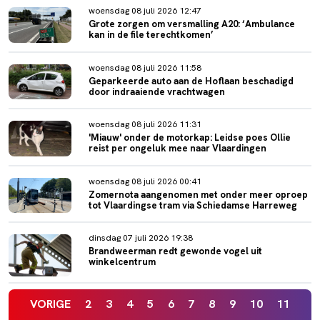
woensdag 08 juli 2026 12:47
Grote zorgen om versmalling A20: ‘Ambulance
kan in de file terechtkomen’
woensdag 08 juli 2026 11:58
Geparkeerde auto aan de Hoflaan beschadigd
door indraaiende vrachtwagen
woensdag 08 juli 2026 11:31
'Miauw' onder de motorkap: Leidse poes Ollie
reist per ongeluk mee naar Vlaardingen
woensdag 08 juli 2026 00:41
Zomernota aangenomen met onder meer oproep
tot Vlaardingse tram via Schiedamse Harreweg
dinsdag 07 juli 2026 19:38
Brandweerman redt gewonde vogel uit
winkelcentrum
VORIGE
2
3
4
5
6
7
8
9
10
11