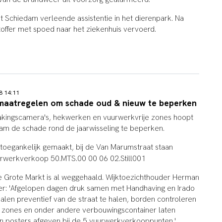
 Schiedam verleende assistentie in het dierenpark. Na
chtoffer met spoed naar het ziekenhuis vervoerd.
18 14:11
maatregelen om schade oud & nieuw te beperken
kingscamera's, hekwerken en vuurwerkvrije zones hoopt
m de schade rond de jaarwisseling te beperken.
ntoegankelijk gemaakt, bij de Van Marumstraat staan
 Grote Markt is al weggehaald. Wijktoezichthouder Herman
itter: 'Afgelopen dagen druk samen met Handhaving en Irado
len preventief van de straat te halen, borden controleren
e zones en onder andere verbouwingscontainer laten
en posters afgeven bij de 5 vuurwerkverkooppunten.'