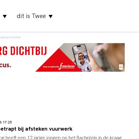
dit is Twee
▼
▼
advertentie
18 17:25
betrapt bij afsteken vuurwerk
g heeft een 12 jarige jongen op het Bachplein in de kraag