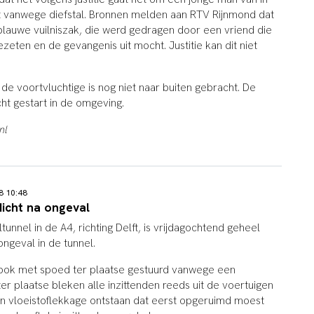
vast vanwege diefstal. Bronnen melden aan RTV Rijnmond dat
n blauwe vuilniszak, die werd gedragen door een vriend die
gezeten en de gevangenis uit mocht. Justitie kan dit niet
de voortvluchtige is nog niet naar buiten gebracht. De
cht gestart in de omgeving.
nl
18 10:48
dicht na ongeval
unnel in de A4, richting Delft, is vrijdagochtend geheel
ngeval in de tunnel.
ok met spoed ter plaatse gestuurd vanwege een
er plaatse bleken alle inzittenden reeds uit de voertuigen
een vloeistoflekkage ontstaan dat eerst opgeruimd moest