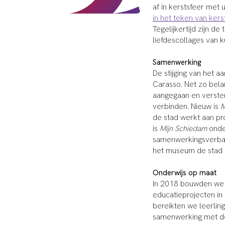
af in kerstsfeer met
in het teken van ker
Tegelijkertijd zijn de
liefdescollages van k
Samenwerking
De stijging van het a
Carasso. Net zo belan
aangegaan en verste
verbinden. Nieuw is
M
de stad werkt aan pr
is
Mijn Schiedam
onde
samenwerkingsverban
het museum de stad vr
Onderwijs op maat
In 2018 bouwden we 
educatieprojecten in
bereikten we leerlin
samenwerking met de