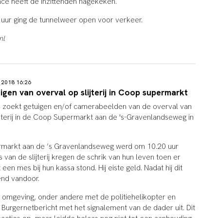
ce heeft de inzittenden nagekeken.
uur ging de tunnelweer open voor verkeer.
nl
 2018 16:26
uigen van overval op slijterij in Coop supermarkt
e zoekt getuigen en/of camerabeelden van de overval van
jterij in de Coop Supermarkt aan de 's-Gravenlandseweg in
upermarkt aan de ’s Gravenlandseweg werd om 10.20 uur
van de slijterij kregen de schrik van hun leven toen er
n mes bij hun kassa stond. Hij eiste geld. Nadat hij dit
pend vandoor.
de omgeving, onder andere met de politiehelikopter en
 Burgernetbericht met het signalement van de dader uit. Dit