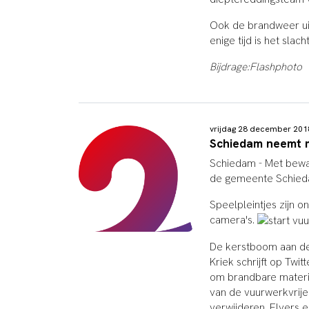
Ook de brandweer uit
enige tijd is het sla
Bijdrage:Flashphoto
vrijdag 28 december 20
Schiedam neemt 
Schiedam - Met bewa
de gemeente Schieda
Speelpleintjes zijn o
camera's.
De kerstboom aan de
Kriek schrijft op Tw
om brandbare materia
van de vuurwerkvrij
verwijderen. Flyers 