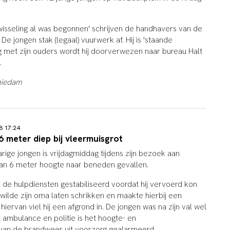
rwisseling al was begonnen' schrijven de handhavers van de
De jongen stak (legaal) vuurwerk af. Hij is 'staande
g met zijn ouders wordt hij doorverwezen naar bureau Halt
.
hiedam
18 17:24
 6 meter diep bij vleermuisgrot
rige jongen is vrijdagmiddag tijdens zijn bezoek aan
van 6 meter hoogte naar beneden gevallen.
or de hulpdiensten gestabiliseerd voordat hij vervoerd kon
wilde zijn oma laten schrikken en maakte hierbij een
hiervan viel hij een afgrond in. De jongen was na zijn val wel
 ambulance en politie is het hoogte- en
van de brandweer uit voorzorg gealarmeerd.