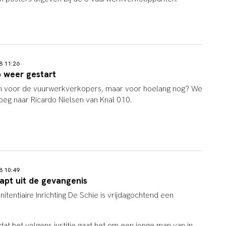
18 11:26
 weer gestart
en voor de vuurwerkverkopers, maar voor hoelang nog? We
eg naar Ricardo Nielsen van Knal 010.
18 10:49
pt uit de gevangenis
nitentiaire Inrichting De Schie is vrijdagochtend een
at het volgens justitie gaat het om een jonge man van in