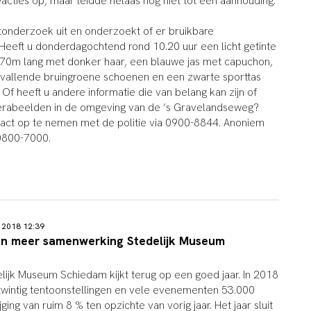
acties op, maar leidde helaas nog niet tot een aanhouding.
rtonderzoek uit en onderzoekt of er bruikbare
Heeft u donderdagochtend rond 10.20 uur een licht getinte
70m lang met donker haar, een blauwe jas met capuchon,
vallende bruingroene schoenen en een zwarte sporttas
Of heeft u andere informatie die van belang kan zijn of
erabeelden in de omgeving van de ’s Gravelandseweg?
tact op te nemen met de politie via 0900-8844. Anoniem
0800-7000.
 2018 12:39
n meer samenwerking Stedelijk Museum
lijk Museum Schiedam kijkt terug op een goed jaar. In 2018
wintig tentoonstellingen en vele evenementen 53.000
ging van ruim 8 % ten opzichte van vorig jaar. Het jaar sluit