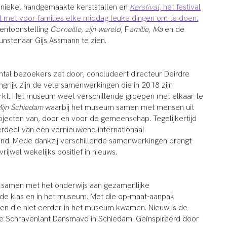
 unieke, handgemaakte kerststallen en
Kerstival
, het festival
st met voor families elke middag leuke dingen om te doen.
 tentoonstelling
Corneille, zijn wereld
, F
amilie
,
Ma
en de
unstenaar Gijs Assmann te zien.
antal bezoekers zet door, concludeert directeur Deirdre
grijk zijn de vele samenwerkingen die in 2018 zijn
rkt. Het museum weet verschillende groepen met elkaar te
ijn Schiedam
waarbij het museum samen met mensen uit
ojecten van, door en voor de gemeenschap. Tegelijkertijd
rdeel van een vernieuwend internationaal
d. Mede dankzij verschillende samenwerkingen brengt
ijwel wekelijks positief in nieuws.
samen met het onderwijs aan gezamenlijke
 de klas en in het museum. Met die op-maat-aanpak
gen die niet eerder in het museum kwamen. Nieuw is de
 Schravenlant Dansmavo in Schiedam. Geïnspireerd door