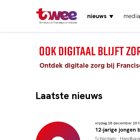
nieuws
media
▼
Het nieuws uit Vlaardingen en Schiedam
Laatste nieuws
vrijdag 28 december 20
12-jarige jongen 
Schiedam - Handhavin