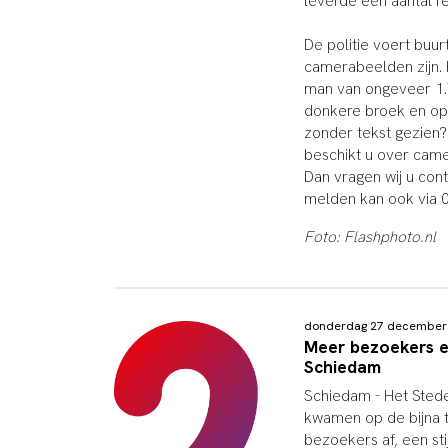
leverde een aantal re
De politie voert buu
camerabeelden zijn. 
man van ongeveer 1.
donkere broek en op
zonder tekst gezien? 
beschikt u over cam
Dan vragen wij u con
melden kan ook via 
Foto: Flashphoto.nl
donderdag 27 december
Meer bezoekers e
Schiedam
Schiedam - Het Stede
kwamen op de bijna t
bezoekers af, een stij