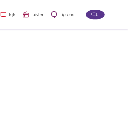
kijk
luister
Tip ons