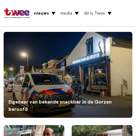
nieuws
media
dit is Twee
▼
▼
▼
Het nieuws uit Vlaardingen en Schiedam
Eigenaar van bekende snackbar in de Gorzen
beroofd