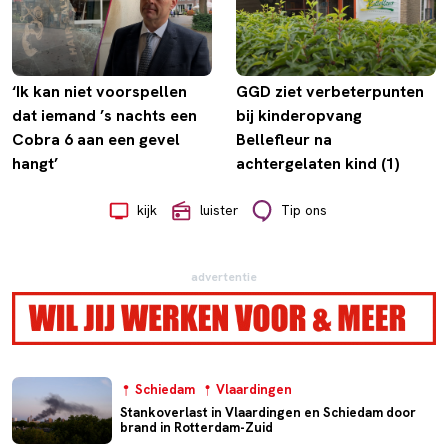
‘Ik kan niet voorspellen
GGD ziet verbeterpunten
dat iemand ’s nachts een
bij kinderopvang
Cobra 6 aan een gevel
Bellefleur na
hangt’
achtergelaten kind (1)
kijk
luister
Tip ons
advertentie
Schiedam
Vlaardingen
Stankoverlast in Vlaardingen en Schiedam door
brand in Rotterdam-Zuid