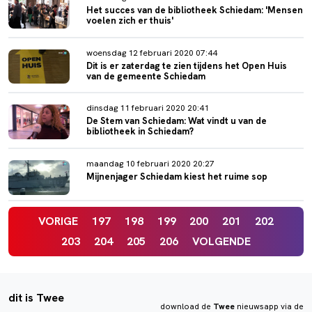
Het succes van de bibliotheek Schiedam: 'Mensen
voelen zich er thuis'
woensdag 12 februari 2020 07:44
Dit is er zaterdag te zien tijdens het Open Huis
van de gemeente Schiedam
dinsdag 11 februari 2020 20:41
De Stem van Schiedam: Wat vindt u van de
bibliotheek in Schiedam?
maandag 10 februari 2020 20:27
Mijnenjager Schiedam kiest het ruime sop
VORIGE
197
198
199
200
201
202
203
204
205
206
VOLGENDE
dit is Twee
download de
Twee
nieuwsapp via de