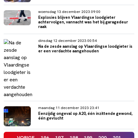
woensdag 13 december 2023 09:00
Explosies blijven Vlaardingse loodgieter
achtervolgen, vannacht was het bij garagedeur
raak
dinsdag 12 december 2023 00:54
Na de zesde aanslag op Vlaardingse loodgieter is
er een verdachte aangehouden
maandag 11 december 2023 23:41
Eenzijdig ongeval op A20, één inzittende gewond,
één gevlucht
VORIGE
196
197
198
199
200
201