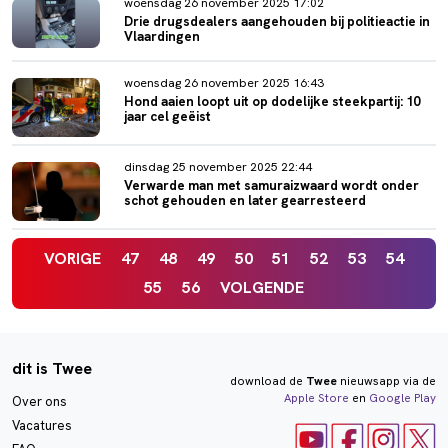
woensdag 26 november 2025 17:02
Drie drugsdealers aangehouden bij politieactie in
Vlaardingen
woensdag 26 november 2025 16:43
Hond aaien loopt uit op dodelijke steekpartij: 10
jaar cel geëist
dinsdag 25 november 2025 22:44
Verwarde man met samuraizwaard wordt onder
schot gehouden en later gearresteerd
VORIGE
47
48
49
50
51
52
53
54
55
56
VOLGENDE
dit is Twee
download de
Twee
nieuwsapp via de
Apple Store
en
Google Play
Over ons
Vacatures