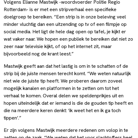
Volgens Elianne Mastwijk -woordvoerder Politie Regio
Rotterdam- is er met een stripverhaal een specifieke
doelgroep te bereiken. “Een strip is in onze beleving veel
minder vluchtig dan een uitzending op tv of een filmpje op
social media. Het ligt de hele dag open op tafel, je kijkt er
wat vaker naar. We hopen een publiek te bereiken dat niet zo
zeer naar televisie kijkt, of op het internet zit, maar
bijvoorbeeld nog de krant leest.”
Mastwijk geeft aan dat het lastig is om in te schatten of de
strip bij de juiste mensen terecht komt. “We weten natuurlijk
niet wie de juiste tip heeft. We proberen daarom zoveel
mogelijk kanalen en platformen in te zetten om tot het
verhaal te komen. Overal delen we speldenprikjes uit en
hopen uiteindelijk dat er iemand is die de gouden tip heeft en
die na meerdere keren denkt: ‘ik weet het en ik ga toch
tippen’.”
Er zijn volgens Mastwijk meerdere redenen om volop in te
zetten op de zaak. “We weten dat het voor slachtoffers heel