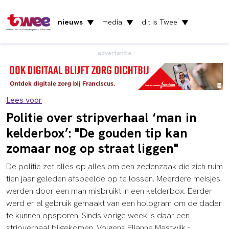
nieuws
media
dit is Twee
▼
▼
▼
Het nieuws uit Vlaardingen en Schiedam
advertentie
Lees voor
Politie over stripverhaal ‘man in
kelderbox’: "De gouden tip kan
zomaar nog op straat liggen"
De politie zet alles op alles om een zedenzaak die zich ruim
tien jaar geleden afspeelde op te lossen. Meerdere meisjes
werden door een man misbruikt in een kelderbox. Eerder
werd er al gebruik gemaakt van een hologram om de dader
te kunnen opsporen. Sinds vorige week is daar een
stripverhaal bijgekomen. Volgens Elianne Mastwijk -