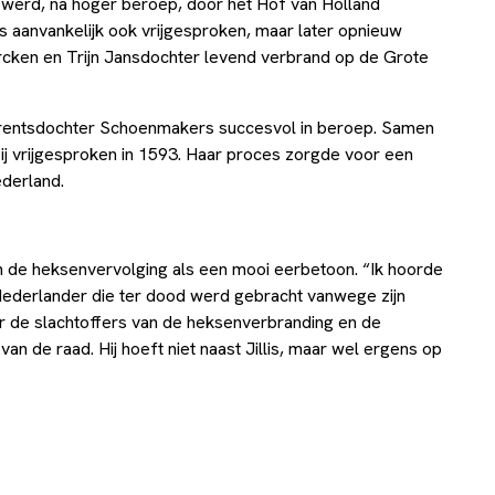
 werd, na hoger beroep, door het Hof van Holland
s aanvankelijk ook vrijgesproken, maar later opnieuw
rcken en Trijn Jansdochter levend verbrand op de Grote
Arentsdochter Schoenmakers succesvol in beroep. Samen
j vrijgesproken in 1593. Haar proces zorgde voor een
ederland.
n de heksenvervolging als een mooi eerbetoon. “Ik hoorde
 Nederlander die ter dood werd gebracht vanwege zijn
oor de slachtoffers van de heksenverbranding en de
an de raad. Hij hoeft niet naast Jillis, maar wel ergens op