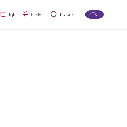
kijk
luister
Tip ons