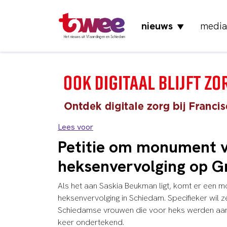
nieuws
media
▼
Het nieuws uit Vlaardingen en Schiedam
Lees voor
Petitie om monument 
heksenvervolging op Gr
Als het aan Saskia Beukman ligt, komt er een 
heksenvervolging in Schiedam. Specifieker wil 
Schiedamse vrouwen die voor heks werden aange
keer ondertekend.