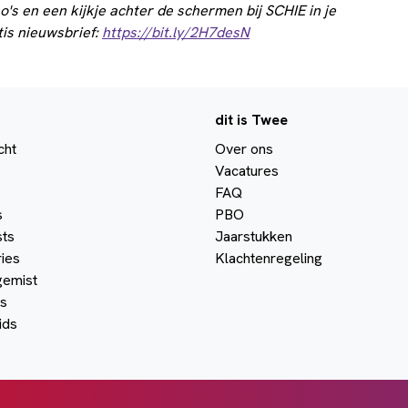
o's en een kijkje achter de schermen bij SCHIE in je
tis nieuwsbrief:
https://bit.ly/2H7desN
dit is Twee
cht
Over ons
Vacatures
FAQ
s
PBO
ts
Jaarstukken
ies
Klachtenregeling
gemist
s
ids