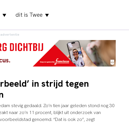
dit is Twee
▼
▼
advertentie
beeld’ in strijd tegen
n
edam stevig gedaald. Zo’n tien jaar geleden stond nog 30
akt naar zo’n 11 procent, blijkt uit onderzoek van
s voorbeeldstad genoemd. “Dat is ook zo”, zegt