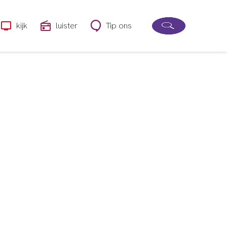
kijk
luister
Tip ons