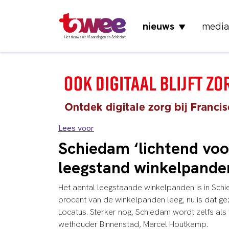
nieuws
media
▼
Het nieuws uit Vlaardingen en Schiedam
Lees voor
Schiedam ‘lichtend voor
leegstand winkelpande
Het aantal leegstaande winkelpanden is in Schi
procent van de winkelpanden leeg, nu is dat gez
Locatus. Sterker nog, Schiedam wordt zelfs al
wethouder Binnenstad, Marcel Houtkamp.