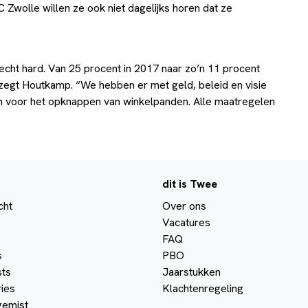
C Zwolle willen ze ook niet dagelijks horen dat ze
echt hard. Van 25 procent in 2017 naar zo’n 11 procent
n zegt Houtkamp. “We hebben er met geld, beleid en visie
en voor het opknappen van winkelpanden. Alle maatregelen
dit is Twee
cht
Over ons
Vacatures
FAQ
s
PBO
ts
Jaarstukken
ies
Klachtenregeling
gemist