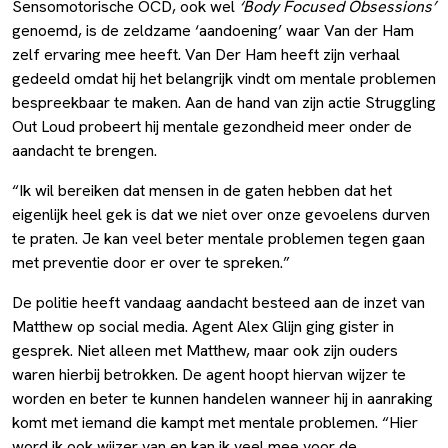
Sensomotorische OCD, ook wel
‘Body Focused Obsessions’
genoemd, is de zeldzame ‘aandoening’ waar Van der Ham
zelf ervaring mee heeft. Van Der Ham heeft zijn verhaal
gedeeld omdat hij het belangrijk vindt om mentale problemen
bespreekbaar te maken. Aan de hand van zijn actie Struggling
Out Loud probeert hij mentale gezondheid meer onder de
aandacht te brengen.
“Ik wil bereiken dat mensen in de gaten hebben dat het
eigenlijk heel gek is dat we niet over onze gevoelens durven
te praten. Je kan veel beter mentale problemen tegen gaan
met preventie door er over te spreken.”
De politie heeft vandaag aandacht besteed aan de inzet van
Matthew op social media. Agent Alex Glijn ging gister in
gesprek. Niet alleen met Matthew, maar ook zijn ouders
waren hierbij betrokken. De agent hoopt hiervan wijzer te
worden en beter te kunnen handelen wanneer hij in aanraking
komt met iemand die kampt met mentale problemen. “Hier
word ik ook wijzer van en kan ik veel mee voor de