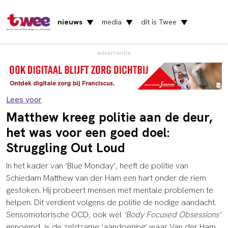
nieuws
media
dit is Twee
▼
▼
▼
Het nieuws uit Vlaardingen en Schiedam
advertentie
Lees voor
Matthew kreeg politie aan de deur,
het was voor een goed doel:
Struggling Out Loud
In het kader van ‘Blue Monday’, heeft de politie van
Schiedam Matthew van der Ham een hart onder de riem
gestoken. Hij probeert mensen met mentale problemen te
helpen. Dit verdient volgens de politie de nodige aandacht.
Sensomotorische OCD, ook wel
‘Body Focused Obsessions’
genoemd, is de zeldzame ‘aandoening’ waar Van der Ham