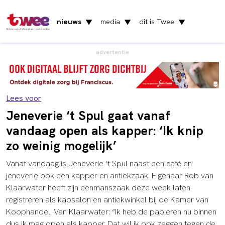
nieuws
media
dit is Twee
▼
▼
▼
Het nieuws uit Vlaardingen en Schiedam
advertentie
Lees voor
Jeneverie ‘t Spul gaat vanaf
vandaag open als kapper: ‘Ik knip
zo weinig mogelijk’
Vanaf vandaag is Jeneverie ‘t Spul naast een café en
jeneverie ook een kapper en antiekzaak. Eigenaar Rob van
Klaarwater heeft zijn eenmanszaak deze week laten
registreren als kapsalon en antiekwinkel bij de Kamer van
Koophandel. Van Klaarwater: “Ik heb de papieren nu binnen
dus ik mag open als kapper. Dat wil ik ook zeggen tegen de