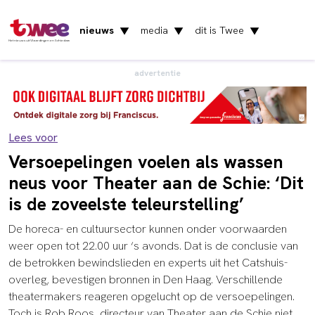
nieuws
media
dit is Twee
▼
▼
▼
Het nieuws uit Vlaardingen en Schiedam
advertentie
Lees voor
Versoepelingen voelen als wassen
neus voor Theater aan de Schie: ‘Dit
is de zoveelste teleurstelling’
De horeca- en cultuursector kunnen onder voorwaarden
weer open tot 22.00 uur ‘s avonds. Dat is de conclusie van
de betrokken bewindslieden en experts uit het Catshuis-
overleg, bevestigen bronnen in Den Haag. Verschillende
theatermakers reageren opgelucht op de versoepelingen.
Toch is Rob Roos, directeur van Theater aan de Schie niet