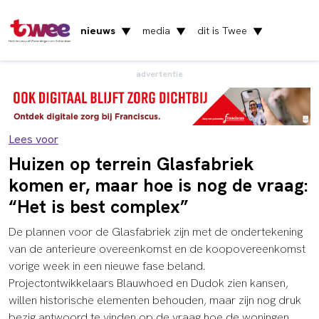
nieuws
media
dit is Twee
▼
▼
▼
Het nieuws uit Vlaardingen en Schiedam
advertentie
Lees voor
Huizen op terrein Glasfabriek
komen er, maar hoe is nog de vraag:
“Het is best complex”
De plannen voor de Glasfabriek zijn met de ondertekening
van de anterieure overeenkomst en de koopovereenkomst
vorige week in een nieuwe fase beland.
Projectontwikkelaars Blauwhoed en Dudok zien kansen,
willen historische elementen behouden, maar zijn nog druk
bezig antwoord te vinden op de vraag hoe de woningen