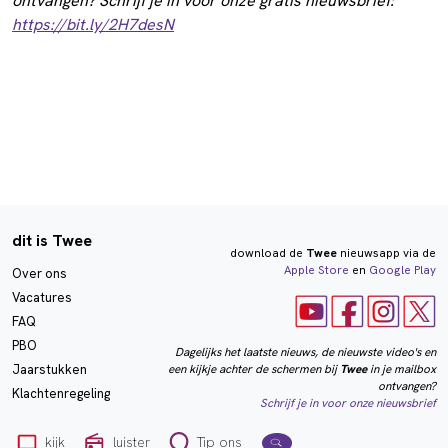
ontvangen? Schrijf je in voor onze gratis nieuwsbrief:
https://bit.ly/2H7desN
dit is Twee
download de
Twee
nieuwsapp via de
Apple Store
en
Google Play
Over ons
Vacatures
FAQ
PBO
Dagelijks het laatste nieuws, de nieuwste video's en
een kijkje achter de schermen bij
Twee
in je mailbox
Jaarstukken
ontvangen?
Klachtenregeling
Schrijf je in voor onze nieuwsbrief
kijk
luister
Tip ons