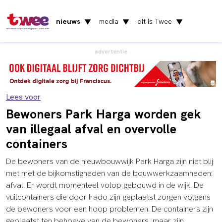
nieuws
media
dit is Twee
▼
▼
▼
Het nieuws uit Vlaardingen en Schiedam
advertentie
Lees voor
Bewoners Park Harga worden gek
van illegaal afval en overvolle
containers
De bewoners van de nieuwbouwwijk Park Harga zijn niet blij
met met de bijkomstigheden van de bouwwerkzaamheden:
afval. Er wordt momenteel volop gebouwd in de wijk. De
vuilcontainers die door Irado zijn geplaatst zorgen volgens
de bewoners voor een hoop problemen. De containers zijn
geplaatst ten behoeve van de bewoners, maar zijn