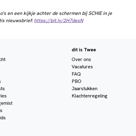
o's en een kijkje achter de schermen bij SCHIE in je
tis nieuwsbrief:
https://bit.ly/2H7desN
dit is Twee
cht
Over ons
Vacatures
FAQ
s
PBO
ts
Jaarstukken
ies
Klachtenregeling
gemist
s
ids