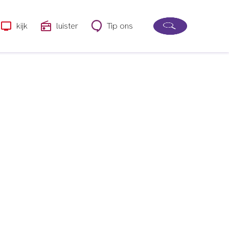
kijk
luister
Tip ons