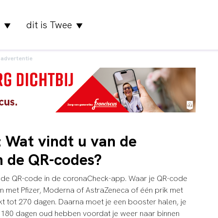
dit is Twee
▼
▼
advertentie
 Wat vindt u van de
n de QR-codes?
rs de QR-code in de coronaCheck-app. Waar je QR-code
 met Pfizer, Moderna of AstraZeneca of één prik met
kt tot 270 dagen. Daarna moet je een booster halen, je
l 180 dagen oud hebben voordat je weer naar binnen