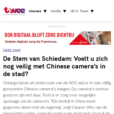
nieuws
media
dit is Twee
▼
▼
▼
Het nieuws uit Vlaardingen en Schiedam
advertentie
Lees voor
De Stem van Schiedam: Voelt u zich
nog veilig met Chinese camera's in
de stad?
Onlangs bleek uit onderzoek van de NOS dat er in ruim vijftig
gemeenten Chinese camera’s hangen. De camera’s werken
goed en zijn niet duur. Toch is er zorg over mogelijke
spionage via de camera's. "Elk bedrijf in China moet
gegevens delen met de regering", zegt Casper Wits van de
Universiteit Leiden, waar hij onderzoek doet naar Oost-Azië.