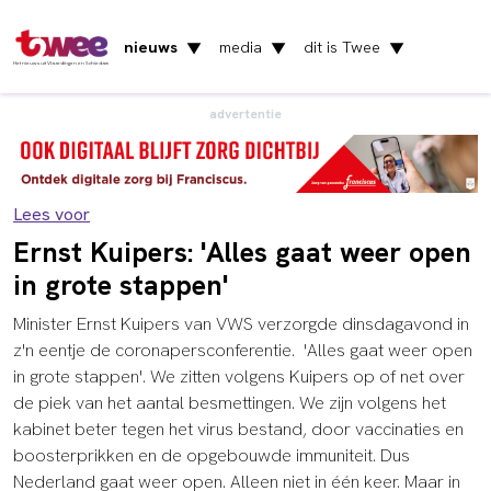
nieuws
media
dit is Twee
▼
▼
▼
Het nieuws uit Vlaardingen en Schiedam
advertentie
Lees voor
Ernst Kuipers: 'Alles gaat weer open
in grote stappen'
Minister Ernst Kuipers van VWS verzorgde dinsdagavond in
z'n eentje de coronapersconferentie. 'Alles gaat weer open
in grote stappen'. We zitten volgens Kuipers op of net over
de piek van het aantal besmettingen.
We zijn volgens het
kabinet beter tegen het virus bestand, door vaccinaties en
boosterprikken en de opgebouwde immuniteit. Dus
Nederland gaat weer open. Alleen niet in één keer. Maar in