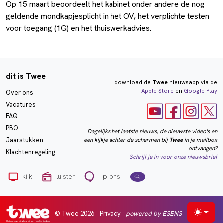
Op 15 maart beoordeelt het kabinet onder andere de nog
geldende mondkapjesplicht in het OV, het verplichte testen
voor toegang (1G) en het thuiswerkadvies.
dit is Twee
download de
Twee
nieuwsapp via de
Apple Store
en
Google Play
Over ons
Vacatures
FAQ
PBO
Dagelijks het laatste nieuws, de nieuwste video's en
een kijkje achter de schermen bij
Twee
in je mailbox
Jaarstukken
ontvangen?
Klachtenregeling
Schrijf je in voor onze nieuwsbrief
kijk
luister
Tip ons
© Twee 2026
Privacy
powered by ESENS
Selecte
Het nieuws uit Vlaardingen en Schiedam