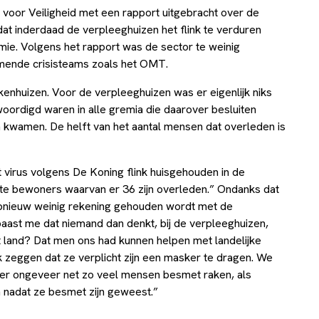
oor Veiligheid met een rapport uitgebracht over de
 dat inderdaad de verpleeghuizen het flink te verduren
ie. Volgens het rapport was de sector te weinig
rmende crisisteams zoals het OMT.
kenhuizen. Voor de verpleeghuizen was er eigenlijk niks
ordigd waren in alle gremia die daarover besluiten
 kwamen. De helft van het aantal mensen dat overleden is
t virus volgens De Koning flink huisgehouden in de
e bewoners waarvan er 36 zijn overleden.” Ondanks dat
pnieuw weinig rekening gehouden wordt met de
aast me dat niemand dan denkt, bij de verpleeghuizen,
t land? Dat men ons had kunnen helpen met landelijke
zeggen dat ze verplicht zijn een masker te dragen. We
er ongeveer net zo veel mensen besmet raken, als
n nadat ze besmet zijn geweest.”