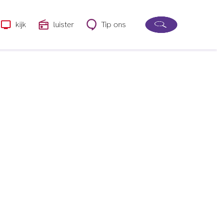
kijk
luister
Tip ons