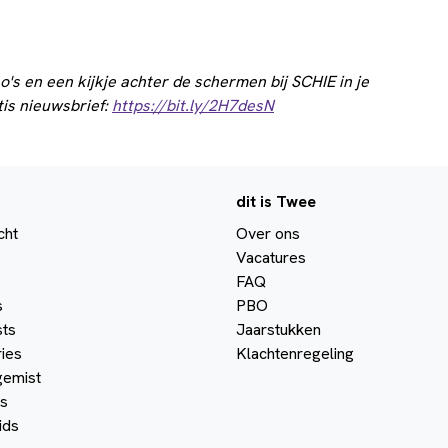
o's en een kijkje achter de schermen bij SCHIE in je
tis nieuwsbrief:
https://bit.ly/2H7desN
dit is Twee
cht
Over ons
Vacatures
FAQ
s
PBO
ts
Jaarstukken
ies
Klachtenregeling
gemist
s
ids