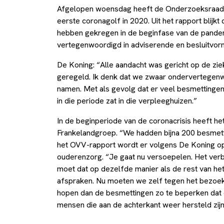
Afgelopen woensdag heeft de Onderzoeksraad v
eerste coronagolf in 2020. Uit het rapport blijkt
hebben gekregen in de beginfase van de pandem
vertegenwoordigd in adviserende en besluitvo
De Koning: “Alle aandacht was gericht op de zie
geregeld. Ik denk dat we zwaar ondervertegenwo
namen. Met als gevolg dat er veel besmettingen
in die periode zat in die verpleeghuizen.”
In de beginperiode van de coronacrisis heeft he
Frankelandgroep. “We hadden bijna 200 besmett
het OVV-rapport wordt er volgens De Koning o
ouderenzorg. “Je gaat nu versoepelen. Het verb
moet dat op dezelfde manier als de rest van he
afspraken. Nu moeten we zelf tegen het bezoek 
hopen dan de besmettingen zo te beperken dat 
mensen die aan de achterkant weer hersteld zij