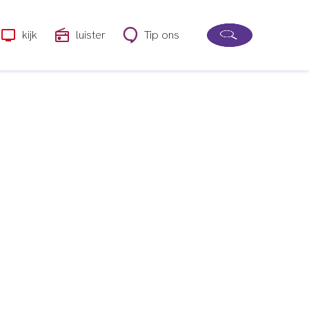
kijk
luister
Tip ons