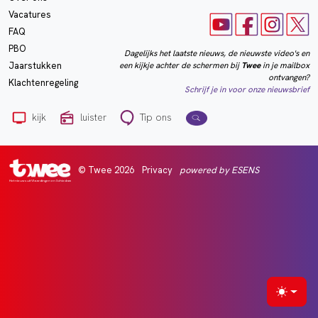
Vacatures
FAQ
PBO
Dagelijks het laatste nieuws, de nieuwste video's en
een kijkje achter de schermen bij
Twee
in je mailbox
Jaarstukken
ontvangen?
Klachtenregeling
Schrijf je in voor onze nieuwsbrief
kijk
luister
Tip ons
© Twee 2026
Privacy
powered by ESENS
Het nieuws uit Vlaardingen en Schiedam
Selecte