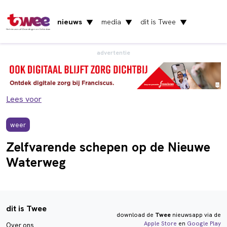
nieuws
media
dit is Twee
▼
▼
▼
Het nieuws uit Vlaardingen en Schiedam
advertentie
Lees voor
weer
Zelfvarende schepen op de Nieuwe
Waterweg
dit is Twee
download de
Twee
nieuwsapp via de
Apple Store
en
Google Play
Over ons