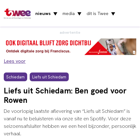
nieuws
media
dit is Twee
▼
▼
▼
Het nieuws uit Vlaardingen en Schiedam
advertentie
Lees voor
Schiedam
Liefs uit Schiedam
Liefs uit Schiedam: Ben goed voor
Rowen
De voorlopig laatste aflevering van “Liefs uit Schiedam” is
vanaf nu te beluisteren via onze site en Spotify. Voor deze
seizoensafsluiter hebben we een heel bijzonder, persoonlijk
verhaal.