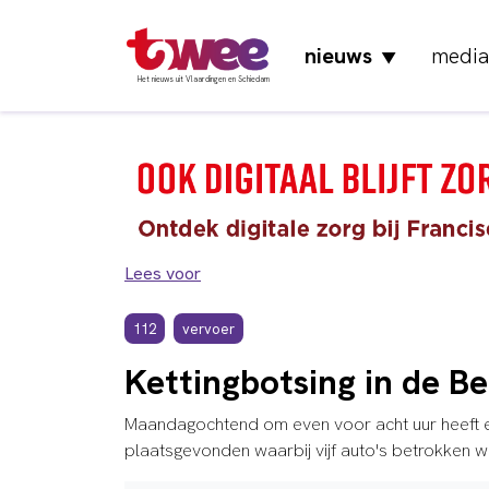
nieuws
media
▼
Het nieuws uit Vlaardingen en Schiedam
Lees voor
112
vervoer
Kettingbotsing in de B
Maandagochtend om even voor acht uur heeft er
plaatsgevonden waarbij vijf auto's betrokken w