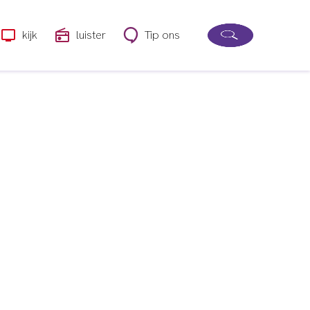
kijk
luister
Tip ons