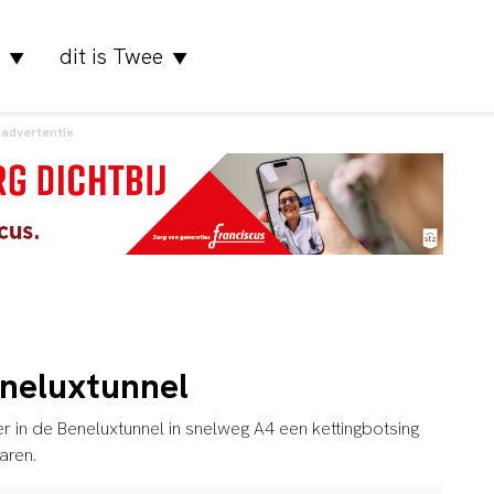
dit is Twee
▼
▼
advertentie
eneluxtunnel
 in de Beneluxtunnel in snelweg A4 een kettingbotsing
aren.