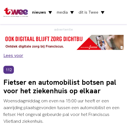
nieuws
media
dit is Twee
▼
▼
▼
Het nieuws uit Vlaardingen en Schiedam
advertentie
Lees voor
112
Fietser en automobilist botsen pal
voor het ziekenhuis op elkaar
Woensdagmiddag om even na 15:00 uur heeft er een
aanrijding plaatsgevonden tussen een automobilist en een
fietser. Het ongeval gebeurde pal voor het Franciscus
Vlietland ziekenhuis.