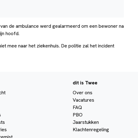
nder van de ambulance werd gealarmeerd om een bewoner na
ijn hoofd.
t mee naar het ziekenhuis. De politie zal het incident
dit is Twee
cht
Over ons
Vacatures
FAQ
s
PBO
ts
Jaarstukken
ies
Klachtenregeling
gemist