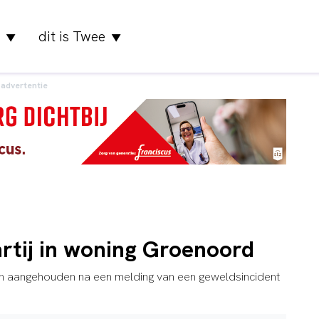
dit is Twee
▼
▼
advertentie
rtij in woning Groenoord
n aangehouden na een melding van een geweldsincident