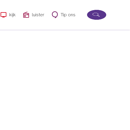
kijk
luister
Tip ons