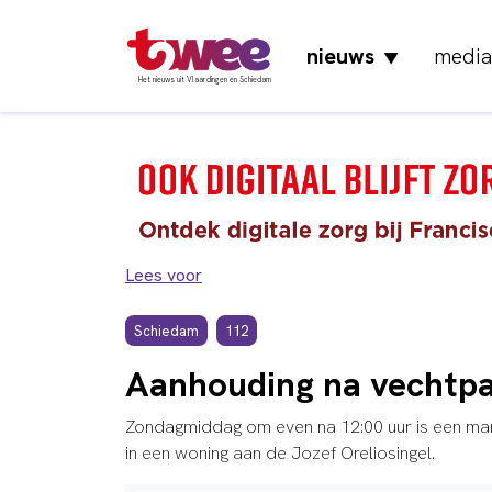
nieuws
media
▼
Het nieuws uit Vlaardingen en Schiedam
Lees voor
Schiedam
112
Aanhouding na vechtpa
Zondagmiddag om even na 12:00 uur is een ma
in een woning aan de Jozef Oreliosingel.