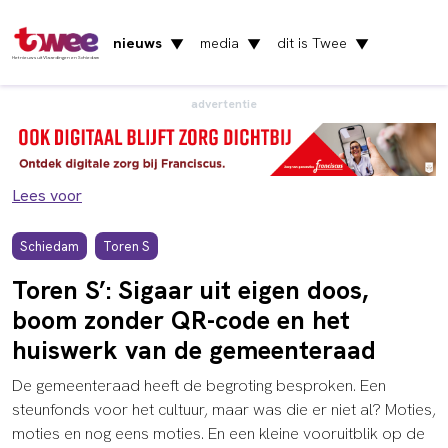
nieuws
media
dit is Twee
▼
▼
▼
Het nieuws uit Vlaardingen en Schiedam
advertentie
Lees voor
Schiedam
Toren S
Toren S’: Sigaar uit eigen doos,
boom zonder QR-code en het
huiswerk van de gemeenteraad
De gemeenteraad heeft de begroting besproken. Een
steunfonds voor het cultuur, maar was die er niet al? Moties,
moties en nog eens moties. En een kleine vooruitblik op de