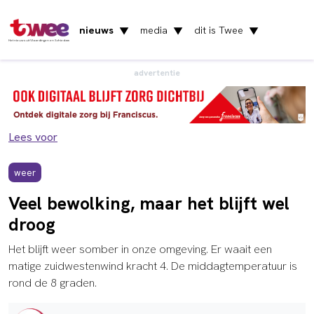
nieuws
media
dit is Twee
▼
▼
▼
Het nieuws uit Vlaardingen en Schiedam
advertentie
Lees voor
weer
Veel bewolking, maar het blijft wel
droog
Het blijft weer somber in onze omgeving. Er waait een
matige zuidwestenwind kracht 4. De middagtemperatuur is
rond de 8 graden.