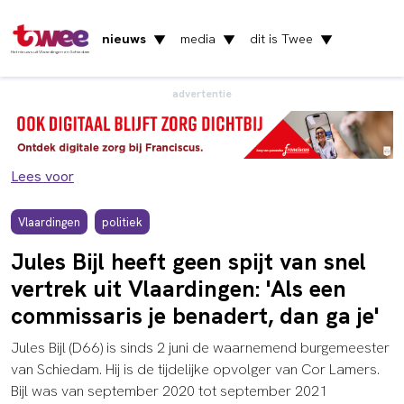
nieuws
media
dit is Twee
▼
▼
▼
Het nieuws uit Vlaardingen en Schiedam
advertentie
Lees voor
Vlaardingen
politiek
Jules Bijl heeft geen spijt van snel
vertrek uit Vlaardingen: 'Als een
commissaris je benadert, dan ga je'
Jules Bijl (D66) is sinds 2 juni de waarnemend burgemeester
van Schiedam. Hij is de tijdelijke opvolger van Cor Lamers.
Bijl was van september 2020 tot september 2021