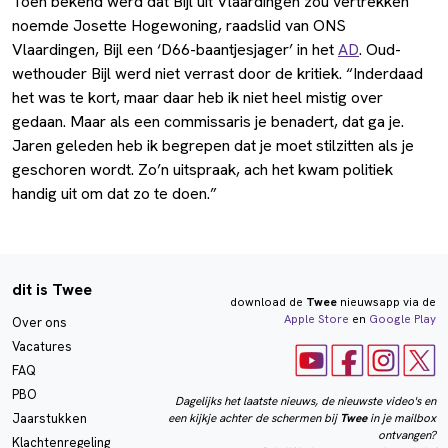
Toen bekend werd dat Bijl uit Vlaardingen zou vertrekken
noemde Josette Hogewoning, raadslid van ONS
Vlaardingen, Bijl een ‘D66-baantjesjager’ in het
AD
. Oud-
wethouder Bijl werd niet verrast door de kritiek. “Inderdaad
het was te kort, maar daar heb ik niet heel mistig over
gedaan. Maar als een commissaris je benadert, dat ga je.
Jaren geleden heb ik begrepen dat je moet stilzitten als je
geschoren wordt. Zo’n uitspraak, ach het kwam politiek
handig uit om dat zo te doen.”
dit is Twee
download de
Twee
nieuwsapp via de
Apple Store
en
Google Play
Over ons
Vacatures
FAQ
PBO
Dagelijks het laatste nieuws, de nieuwste video's en
een kijkje achter de schermen bij
Twee
in je mailbox
Jaarstukken
ontvangen?
Klachtenregeling