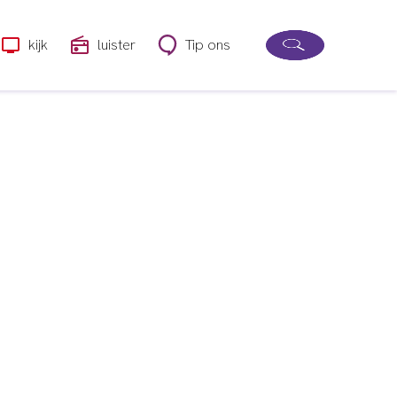
kijk
luister
Tip ons