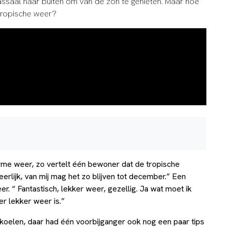
saal naar buiten om van de zon te genieten. Maar hoe
tropische weer?
rme weer, zo vertelt één bewoner dat de tropische
eerlijk, van mij mag het zo blijven tot december.” Een
 “ Fantastisch, lekker weer, gezellig. Ja wat moet ik
eer lekker weer is.”
e koelen, daar had één voorbijganger ook nog een paar tips