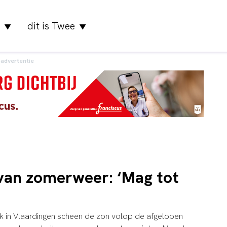
dit is Twee
▼
▼
advertentie
 van zomerweer: ‘Mag tot
k in Vlaardingen scheen de zon volop de afgelopen