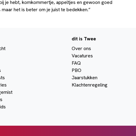
bij je hebt, komkommertje, appeltjes en gewoon goed
 maar het is beter om je juist te bedekken.”
dit is Twee
cht
Over ons
Vacatures
FAQ
s
PBO
ts
Jaarstukken
ies
Klachtenregeling
gemist
s
ids