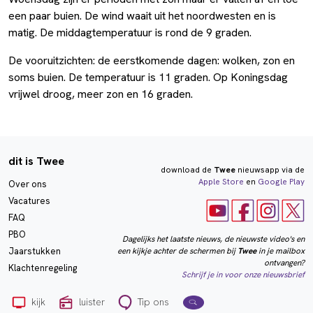
een paar buien. De wind waait uit het noordwesten en is
matig. De middagtemperatuur is rond de 9 graden.
De vooruitzichten: de eerstkomende dagen: wolken, zon en
soms buien. De temperatuur is 11 graden. Op Koningsdag
vrijwel droog, meer zon en 16 graden.
dit is Twee
download de
Twee
nieuwsapp via de
Apple Store
en
Google Play
Over ons
Vacatures
FAQ
PBO
Dagelijks het laatste nieuws, de nieuwste video's en
een kijkje achter de schermen bij
Twee
in je mailbox
Jaarstukken
ontvangen?
Klachtenregeling
Schrijf je in voor onze nieuwsbrief
kijk
luister
Tip ons