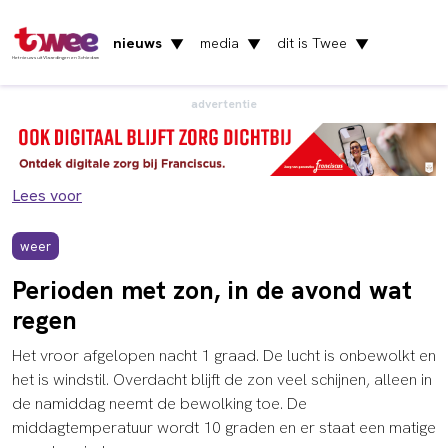
nieuws
media
dit is Twee
▼
▼
▼
Het nieuws uit Vlaardingen en Schiedam
advertentie
Lees voor
weer
Perioden met zon, in de avond wat
regen
Het vroor afgelopen nacht 1 graad. De lucht is onbewolkt en
het is windstil. Overdacht blijft de zon veel schijnen, alleen in
de namiddag neemt de bewolking toe. De
middagtemperatuur wordt 10 graden en er staat een matige