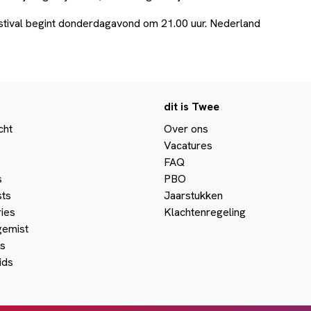
stival begint donderdagavond om 21.00 uur. Nederland
dit is Twee
cht
Over ons
Vacatures
FAQ
s
PBO
ts
Jaarstukken
ies
Klachtenregeling
gemist
s
ids