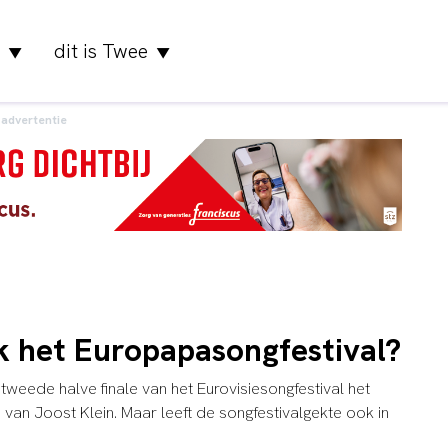
dit is Twee
▼
▼
advertentie
k het Europapasongfestival?
eede halve finale van het Eurovisiesongfestival het
an Joost Klein. Maar leeft de songfestivalgekte ook in