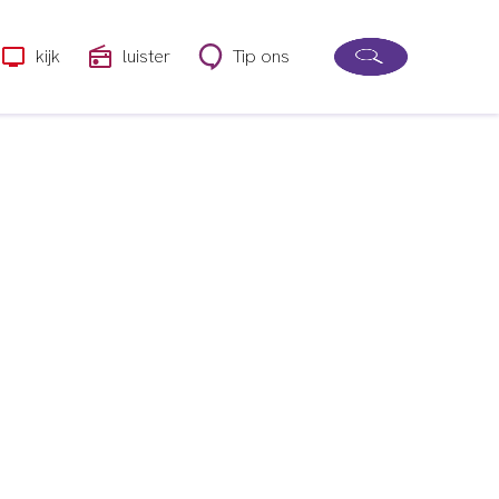
kijk
luister
Tip ons