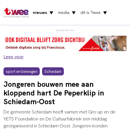
nieuws
media
dit is Twee
▼
▼
▼
Het nieuws uit Vlaardingen en Schiedam
advertentie
Lees voor
sport en bewegen
Schiedam
Jongeren bouwen mee aan
kloppend hart De Peperklip in
Schiedam-Oost
De gemeente Schiedam heeft samen met Gro-up en de
YETS Foundation en De Cultuurfabriek een middag
georganiseerd in Schiedam-Oost. Jongeren konden