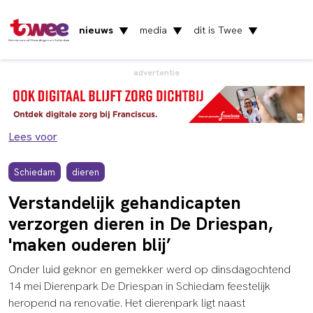
nieuws
media
dit is Twee
▼
▼
▼
Het nieuws uit Vlaardingen en Schiedam
advertentie
Lees voor
Schiedam
dieren
Verstandelijk gehandicapten
verzorgen dieren in De Driespan,
'maken ouderen blij’
Onder luid geknor en gemekker werd op dinsdagochtend
14 mei Dierenpark De Driespan in Schiedam feestelijk
heropend na renovatie. Het dierenpark ligt naast