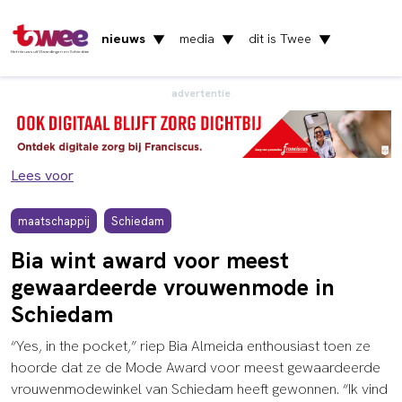
nieuws
media
dit is Twee
▼
▼
▼
Het nieuws uit Vlaardingen en Schiedam
advertentie
Lees voor
maatschappij
Schiedam
Bia wint award voor meest
gewaardeerde vrouwenmode in
Schiedam
“Yes, in the pocket,” riep Bia Almeida enthousiast toen ze
hoorde dat ze de Mode Award voor meest gewaardeerde
vrouwenmodewinkel van Schiedam heeft gewonnen. “Ik vind