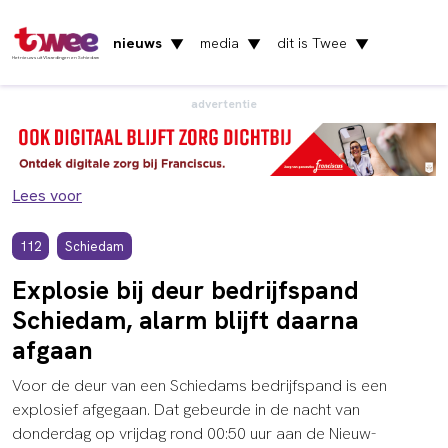
nieuws
media
dit is Twee
▼
▼
▼
Het nieuws uit Vlaardingen en Schiedam
advertentie
Lees voor
112
Schiedam
Explosie bij deur bedrijfspand
Schiedam, alarm blijft daarna
afgaan
Voor de deur van een Schiedams bedrijfspand is een
explosief afgegaan. Dat gebeurde in de nacht van
donderdag op vrijdag rond 00:50 uur aan de Nieuw-