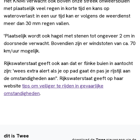
Het KNMI verwacht ook boven onze streek onweersbuien
met plaatselijk veel regen in korte tijd en kans op
wateroverlast: in een uur tijd kan er volgens de weerdienst
meer dan 30 mm regen vallen.
'Plaatselijk wordt ook hagel met stenen tot ongeveer 2 cm in
doorsnede verwacht. Bovendien zijn er windstoten van ca. 70
km/uur mogelijk.
Rijkswaterstaat geeft ook aan dat er flinke buien in aantocht
zijn: 'wees extra alert als je op pad gaat én pas je rijstijl aan
de omstandigheden aan". Rijkswaterstaat geeft op haar
website
tips om veiliger te rijden in gevaarlijke
omstandigheden
.
dit is Twee
download de
Twee
nieuwsapp via de