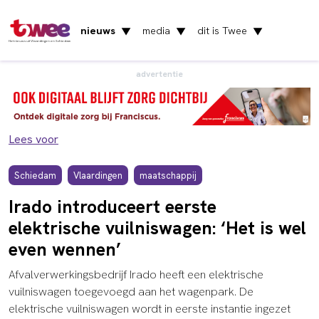
nieuws
media
dit is Twee
▼
▼
▼
Het nieuws uit Vlaardingen en Schiedam
advertentie
Lees voor
Schiedam
Vlaardingen
maatschappij
Irado introduceert eerste
elektrische vuilniswagen: ‘Het is wel
even wennen’
Afvalverwerkingsbedrijf Irado heeft een elektrische
vuilniswagen toegevoegd aan het wagenpark. De
elektrische vuilniswagen wordt in eerste instantie ingezet