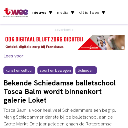
nieuws
media
dit is Twee
▼
▼
▼
Het nieuws uit Vlaardingen en Schiedam
advertentie
Lees voor
kunst en cultuur
sport en bewegen
Schiedam
Bekende Schiedamse balletschool
Tosca Balm wordt binnenkort
galerie Loket
Tosca Balm is voor heel veel Schiedammers een begrip.
Menig Schiedammer danste bij de balletschool aan de
Grote Markt. Drie jaar geleden gingen de Rotterdamse