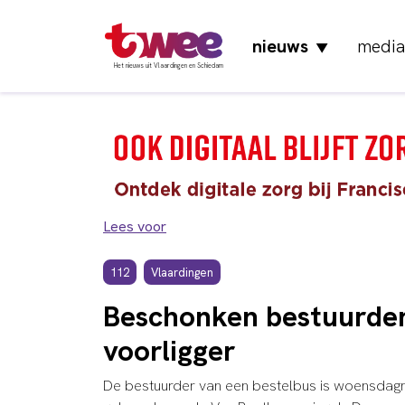
nieuws
media
▼
Het nieuws uit Vlaardingen en Schiedam
Lees voor
112
Vlaardingen
Beschonken bestuurder
voorligger
De bestuurder van een bestelbus is woensdagmi