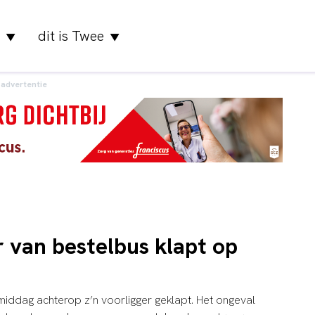
dit is Twee
▼
▼
advertentie
 van bestelbus klapt op
ddag achterop z’n voorligger geklapt. Het ongeval