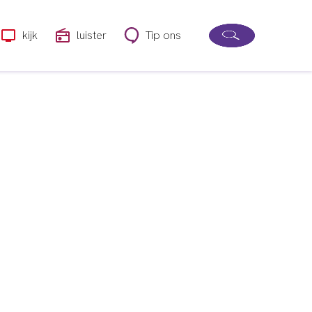
kijk
luister
Tip ons