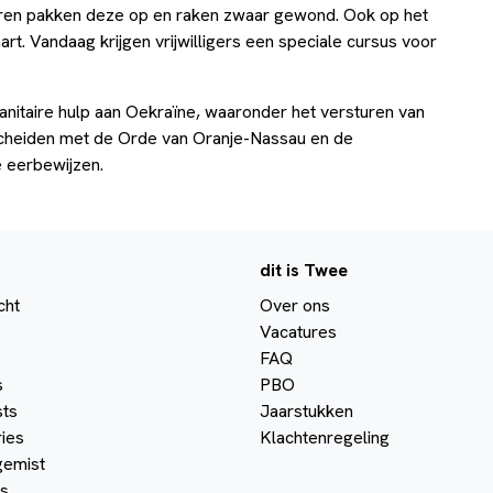
deren pakken deze op en raken zwaar gewond. Ook op het
art. Vandaag krijgen vrijwilligers een speciale cursus voor
manitaire hulp aan Oekraïne, waaronder het versturen van
scheiden met de Orde van Oranje-Nassau en de
 eerbewijzen.
dit is Twee
cht
Over ons
Vacatures
FAQ
s
PBO
ts
Jaarstukken
ies
Klachtenregeling
gemist
s