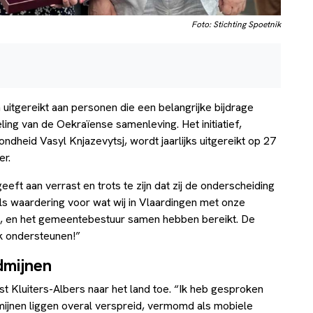
Foto: Stichting Spoetnik
uitgereikt aan personen die een belangrijke bijdrage
ng van de Oekraïense samenleving. Het initiatief,
dheid Vasyl Knjazevytsj, wordt jaarlijks uitgereikt op 27
er.
eft aan verrast en trots te zijn dat zij de onderscheiding
als waardering voor wat wij in Vlaardingen met onze
rs, en het gemeentebestuur samen hebben bereikt. De
k ondersteunen!”
dmijnen
t Kluiters-Albers naar het land toe. “Ik heb gesproken
ijnen liggen overal verspreid, vermomd als mobiele