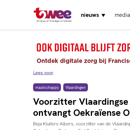
nieuws
media
▼
Het nieuws uit Vlaardingen en Schiedam
Lees voor
maatschappij
Vlaardingen
Voorzitter Vlaardingse
ontvangt Oekraïense O
Beja Kluiters-Albers, voorzitter van de Vlaarding