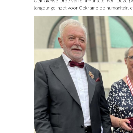
Oekraïense Orde van Sint-Panteleimon. Deze p
langdurige inzet voor Oekraïne op humanitair, cu