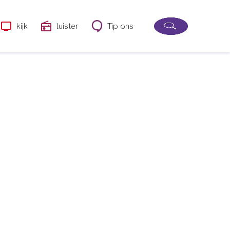
kijk
luister
Tip ons