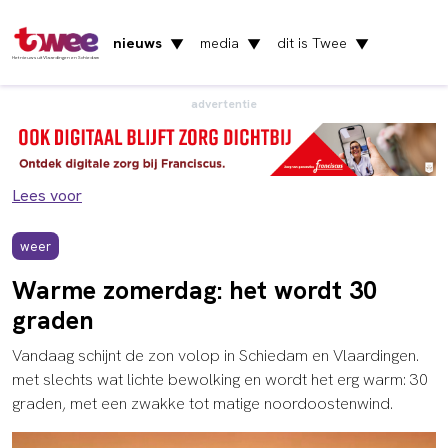
nieuws
media
dit is Twee
▼
▼
▼
Het nieuws uit Vlaardingen en Schiedam
advertentie
Lees voor
weer
Warme zomerdag: het wordt 30
graden
Vandaag schijnt de zon volop in Schiedam en Vlaardingen.
met slechts wat lichte bewolking en wordt het erg warm: 30
graden, met een zwakke tot matige noordoostenwind.