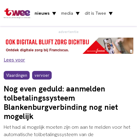
nieuws
media
dit is Twee
▼
▼
▼
Het nieuws uit Vlaardingen en Schiedam
advertentie
Lees voor
Vlaardingen
vervoer
Nog even geduld: aanmelden
tolbetalingssysteem
Blankenburgverbinding nog niet
mogelijk
Het had al mogelijk moeten zijn om aan te melden voor het
automatische tolbetalingssysteem van de