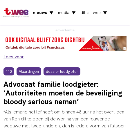
nieuws
media
dit is Twee
▼
▼
▼
Het nieuws uit Vlaardingen en Schiedam
advertentie
Lees voor
112
Vlaardingen
dossier loodgieter
Advocaat familie loodgieter:
‘Autoriteiten moeten de beveiliging
bloody serious nemen’
“Als iemand het lef heeft om binnen 48 uur na het overlijden
van Ron dit te doen bij de woning van een rouwende
weduwe met twee kinderen, dan is iedere vorm van fatsoen