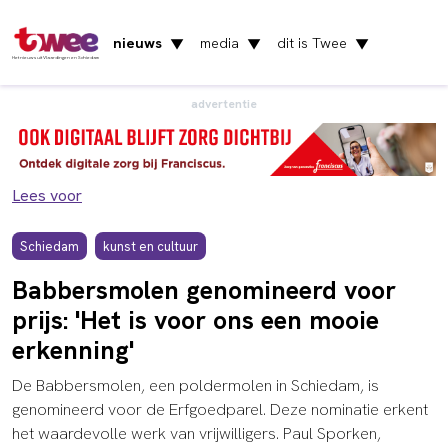
nieuws
media
dit is Twee
▼
▼
▼
Het nieuws uit Vlaardingen en Schiedam
advertentie
Lees voor
Schiedam
kunst en cultuur
Babbersmolen genomineerd voor
prijs: 'Het is voor ons een mooie
erkenning'
De Babbersmolen, een poldermolen in Schiedam, is
genomineerd voor de Erfgoedparel. Deze nominatie erkent
het waardevolle werk van vrijwilligers. Paul Sporken,