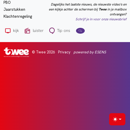
PBO
Dagelijks het laatste nieuws, de nieuwste video's en
een kijkje achter de schermen bij
Twee
in je mailbox
Jaarstukken
ontvangen?
Klachtenregeling
Schrijf je in voor onze nieuwsbrief
kijk
luister
Tip ons
© Twee 2026
Privacy
powered by ESENS
Het nieuws uit Vlaardingen en Schiedam
Selecte