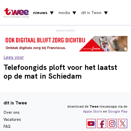
nieuws
media
dit is Twee
▼
▼
▼
Het nieuws uit Vlaardingen en Schiedam
advertentie
Lees voor
Telefoongids ploft voor het laatst
op de mat in Schiedam
dit is Twee
download de
Twee
nieuwsapp via de
Apple Store
en
Google Play
Over ons
Vacatures
FAQ