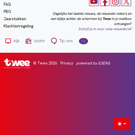
FAQ
PBO
Dagelijks het laatste nieuws, de nieuwste video's en
een kijkje achter de schermen bij
Twee
in je mailbox
Jaarstukken
ontvangen?
Klachtenregeling
Schrijf je in voor onze nieuwsbrief
kijk
luister
Tip ons
© Twee 2026
Privacy
powered by ESENS
Het nieuws uit Vlaardingen en Schiedam
Selecte