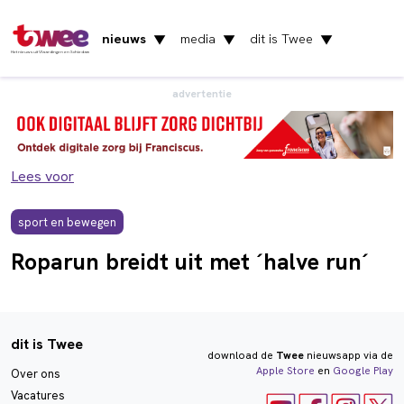
nieuws
media
dit is Twee
▼
▼
▼
Het nieuws uit Vlaardingen en Schiedam
advertentie
Lees voor
sport en bewegen
Roparun breidt uit met ´halve run´
dit is Twee
download de
Twee
nieuwsapp via de
Apple Store
en
Google Play
Over ons
Vacatures