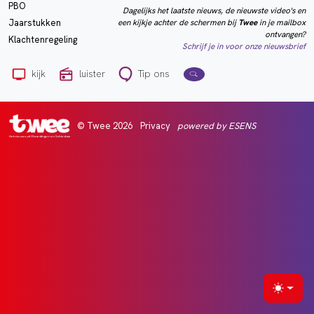
PBO
Dagelijks het laatste nieuws, de nieuwste video's en
een kijkje achter de schermen bij
Twee
in je mailbox
Jaarstukken
ontvangen?
Klachtenregeling
Schrijf je in voor onze nieuwsbrief
kijk
luister
Tip ons
© Twee 2026
Privacy
powered by ESENS
Het nieuws uit Vlaardingen en Schiedam
Selecte