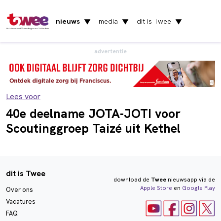
nieuws
media
dit is Twee
▼
▼
▼
Het nieuws uit Vlaardingen en Schiedam
advertentie
Lees voor
40e deelname JOTA-JOTI voor
Scoutinggroep Taizé uit Kethel
dit is Twee
download de
Twee
nieuwsapp via de
Apple Store
en
Google Play
Over ons
Vacatures
FAQ